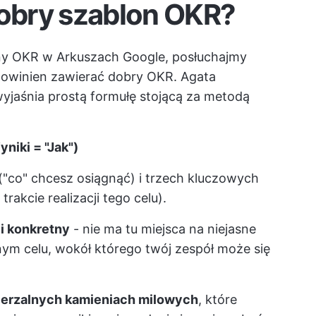
dobry szablon OKR?
ny OKR w Arkuszach Google, posłuchajmy
powinien zawierać dobry OKR.
Agata
wyjaśnia prostą formułę stojącą za metodą
niki = "Jak")
("co" chcesz osiągnąć) i trzech kluczowych
rakcie realizacji tego celu).
i konkretny
- nie ma tu miejsca na niejasne
nym celu, wokół którego twój zespół może się
erzalnych kamieniach milowych
, które