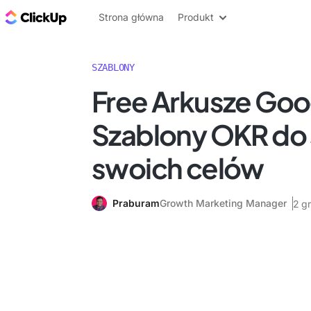
ClickUp Blog
Strona główna
Produkt
SZABLONY
Free Arkusze Goo
Szablony OKR do 
swoich celów
Praburam
Growth Marketing Manager
2 g