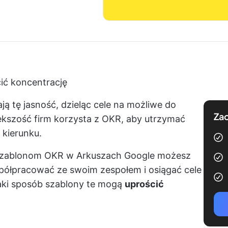
ić koncentrację
ją tę jasność, dzieląc cele na możliwe do
Zac
ększość firm korzysta z OKR, aby utrzymać
 kierunku.
szablonom OKR w Arkuszach Google możesz
spółpracować ze swoim zespołem i osiągać cele
jaki sposób szablony te mogą
uprościć