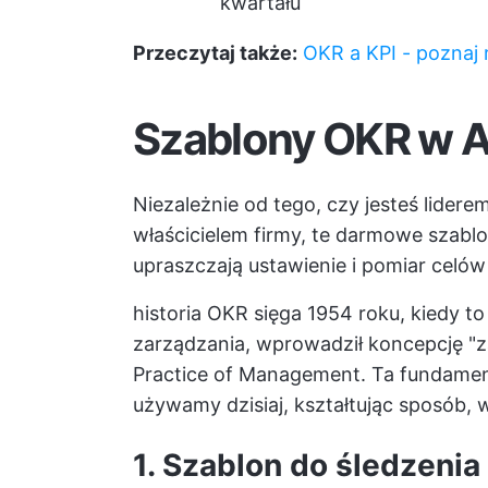
kwartału
Przeczytaj także:
OKR a KPI - poznaj 
Szablony OKR w 
Niezależnie od tego, czy jesteś lidere
właścicielem firmy, te darmowe szab
upraszczają ustawienie i pomiar celó
historia OKR sięga 1954 roku, kiedy t
zarządzania, wprowadził koncepcję "z
Practice of Management. Ta fundamen
używamy dzisiaj, kształtując sposób, w 
1. Szablon do śledzeni