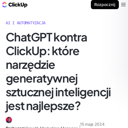
ClickUp Blog
Rozpocznij
Ope
AI I AUTOMATYZACJA
ChatGPT kontra
ClickUp: które
narzędzie
generatywnej
sztucznej inteligencji
jest najlepsze?
15 maja 2024