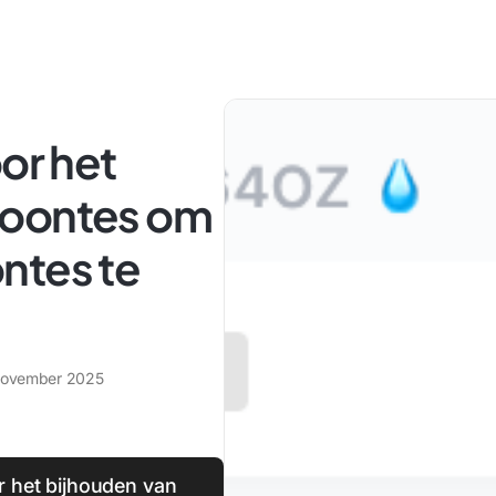
or het
woontes om
ntes te
november 2025
r het bijhouden van