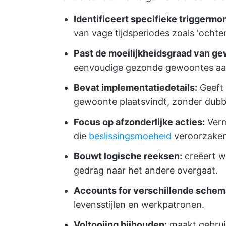
Identificeert specifieke triggerm
van vage tijdsperiodes zoals 'ochten
Past de moeilijkheidsgraad van ge
eenvoudige gezonde gewoontes aan
Bevat implementatiedetails:
Geeft 
gewoonte plaatsvindt, zonder dubb
Focus op afzonderlijke acties:
Verm
die
beslissingsmoeheid
veroorzaken
Bouwt logische reeksen:
creëert we
gedrag naar het andere overgaat.
Accounts for verschillende schem
levensstijlen en werkpatronen.
Voltooiing bijhouden:
maakt gebruik