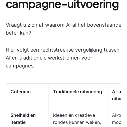
campagne-uitvoering
Vraagt u zich af waarom AI al het bovenstaande
beter kan?
Hier volgt een rechtstreekse vergelijking tussen
AI en traditionele werkstromen voor
campagnes:
Criterium
Traditionele uitvoering
AI-aan
uitvoe
Snelheid en
Ideeën en creatieve
AI-too
iteratie
rondes kunnen weken,
mock-u