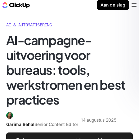
ClickUp Blog
Aan de slag
Ope
AI & AUTOMATISERING
AI-campagne-
uitvoering voor
bureaus: tools,
werkstromen en best
practices
14 augustus 2025
Garima Behal
Senior Content Editor