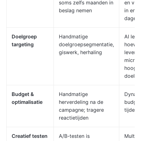
soms zelfs maanden in
en vis
beslag nemen
in enke
dagen
Doelgroep
Handmatige
AI lee
targeting
doelgroepsegmentatie,
hoevee
giswerk, herhaling
levert
microg
hoogco
doelgr
Budget &
Handmatige
Dynam
optimalisatie
herverdeling na de
budget
campagne; tragere
tijden
reactietijden
Creatief testen
A/B-testen is
Multiva