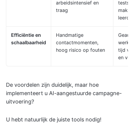
arbeidsintensief en
tests 
traag
maken 
leercu
Efficiëntie en
Handmatige
Geauto
schaalbaarheid
contactmomenten,
werks
hoog risico op fouten
tijd vr
en va
De voordelen zijn duidelijk, maar hoe
implementeert u AI-aangestuurde campagne-
uitvoering?
U hebt natuurlijk de juiste tools nodig!