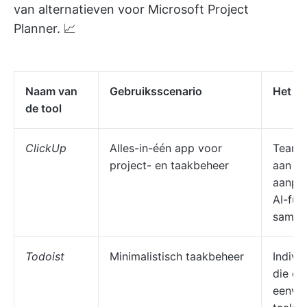
van alternatieven voor Microsoft Project
Planner. 📈
Naam van
Gebruiksscenario
Het be
de tool
ClickUp
Alles-in-één app voor
Teams
project- en taakbeheer
aan ui
aanpas
AI-fun
samen
Todoist
Minimalistisch taakbeheer
Indivi
die op
eenvou