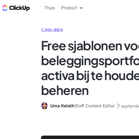
ClickUp Blog
Thuis
Product
SJABLONEN
Free sjablonen vo
beleggingsportfo
activa bij te houd
beheren
Uma Kelath
Staff Content Editor
7 septemb