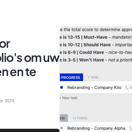
or
lio's om uw
en en te
er 2025