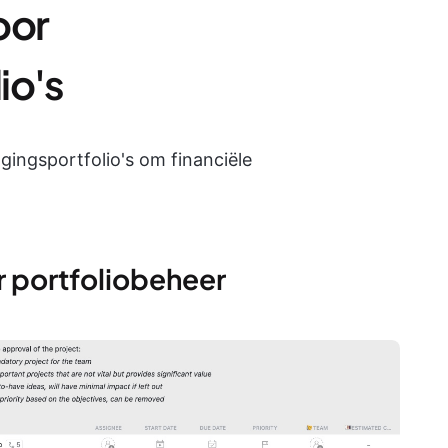
oor
io's
ggingsportfolio's om financiële
r portfoliobeheer