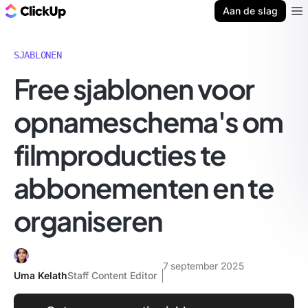
ClickUp Blog
Aan de slag
Ope
SJABLONEN
Free sjablonen voor
opnameschema's om
filmproducties te
abbonementen en te
organiseren
7 september 2025
Uma Kelath
Staff Content Editor