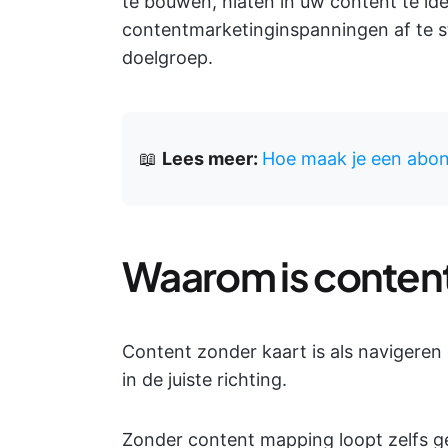
te bouwen, hiaten in uw content te id
contentmarketinginspanningen af te 
doelgroep.
📖
Lees meer:
Hoe maak je een abo
Waarom is content
Content zonder kaart is als navigeren
in de juiste richting.
Zonder content mapping loopt zelfs g