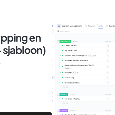
apping en
+ sjabloon)
5