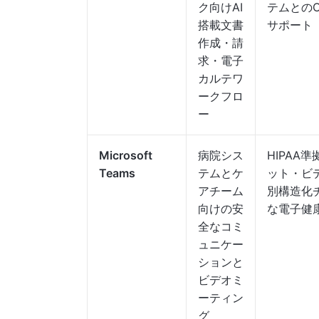
ク向けAI
テムとのO
搭載文書
サポート
作成・請
求・電子
カルテワ
ークフロ
ー
Microsoft
病院シス
HIPAA準
Teams
テムとケ
ット・ビ
アチーム
別構造化
向けの安
な電子健
全なコミ
ュニケー
ションと
ビデオミ
ーティン
グ