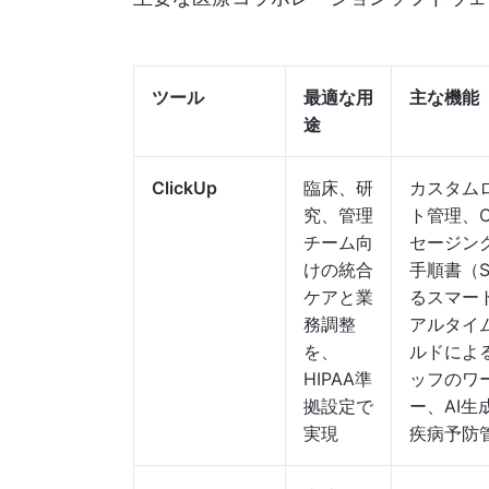
ツール
最適な用
主な機能
途
ClickUp
臨床、研
カスタムロ
究、管理
ト管理、C
チーム向
セージング
けの統合
手順書（SO
ケアと業
るスマー
務調整
アルタイ
を、
ルドによ
HIPAA準
ッフのワ
拠設定で
ー、AI
実現
疾病予防