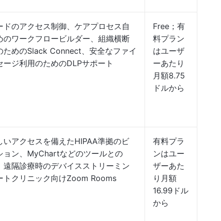
ードのアクセス制御、ケアプロセス自
Free；有
めのワークフロービルダー、組織横断
料プラン
ためのSlack Connect、安全なファイ
はユーザ
セージ利用のためのDLPサポート
ーあたり
月額8.75
ドルから
いアクセスを備えたHIPAA準拠のビ
有料プラ
ョン、MyChartなどのツールとの
ンはユー
携、遠隔診療時のデバイスストリーミン
ザーあた
トクリニック向けZoom Rooms
り月額
16.99ドル
から