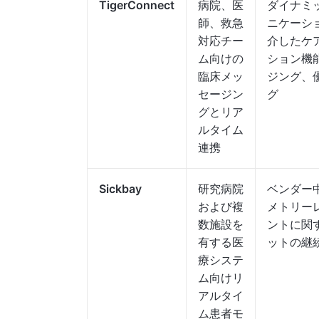
TigerConnect
病院、医
ダイナミ
師、救急
ニケーシ
対応チー
介したケ
ム向けの
ション機
臨床メッ
ジング、
セージン
グ
グとリア
ルタイム
連携
Sickbay
研究病院
ベンダー
および複
メトリー
数施設を
ントに関
有する医
ットの継
療システ
ム向けリ
アルタイ
ム患者モ