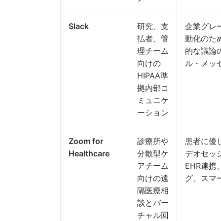
Slack
研究、支
企業グレ
払者、管
動化のた
理チーム
的な議論の
向けの
ル・メッ
HIPAA準
拠内部コ
ミュニケ
ーション
Zoom for
診療所や
患者に優し
Healthcare
分散型ケ
デオセッシ
アチーム
EHR連
向けの遠
グ、スマー
隔医療相
談とバー
チャル回