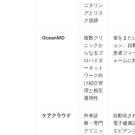
ニタリン
グとリス
ク追跡
OceanMD
複数クリ
省をまた
ニックか
ョン、自
らなるプ
患者フィ
ロバイダ
ォームに
ーネット
ワーク向
け紹介管
理と相互
運用性
ケアクラウド
外来診
自動化さ
療・専門
電子健康
クリニッ
エビデン