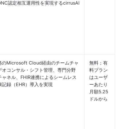
NC認定相互運用性を実現するcirrusAI
拠のMicrosoft Cloud経由のチームチャ
無料；有
デオコンサル・シフト管理、専門分野
料プラン
チャネル、FHIR連携によるシームレス
はユーザ
康記録（EHR）導入を実現
ーあたり
月額5.25
ドルから