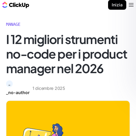
Blog di ClickUp
Inizia
Ope
MANAGE
I 12 migliori strumenti
no-code per i product
manager nel 2026
_
1 dicembre 2025
_no-author