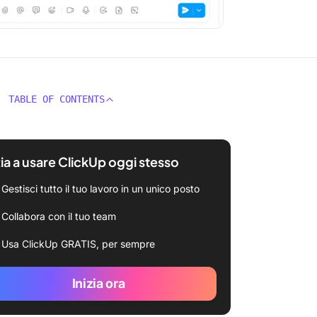
TABLE OF CONTENTS
zia a usare ClickUp oggi stesso
Gestisci tutto il tuo lavoro in un unico posto
Collabora con il tuo team
Usa ClickUp GRATIS, per sempre
Inizia ora