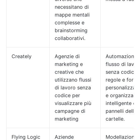
necessitano di
mappe mentali
complesse e
brainstorming
collaborativi.
Creately
Agenzie di
Automazione 
marketing e
flusso di lavor
creative che
senza codice,
utilizzano flussi
regole e formu
di lavoro senza
personalizzabi
codice per
e organizzazi
visualizzare più
intelligente co
campagne di
pannelli delle
marketing
cartelle.
Flying Logic
Aziende
Modellazione