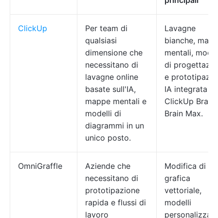
principali
ClickUp
Per team di
Lavagne
qualsiasi
bianche, map
dimensione che
mentali, model
necessitano di
di progettazi
lavagne online
e prototipazio
basate sull'IA,
IA integrata c
mappe mentali e
ClickUp Brain 
modelli di
Brain Max.
diagrammi in un
unico posto.
OmniGraffle
Aziende che
Modifica di
necessitano di
grafica
prototipazione
vettoriale,
rapida e flussi di
modelli
lavoro
personalizzabil