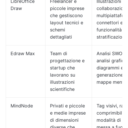
LibreOffice
Freelancer e
Illustrazioni 3D
Draw
piccole imprese
collaborazion
che gestiscono
multipiattafor
layout tecnici e
connettori e
schemi
funzionalità di
dettagliati
stratificazione
Edraw Max
Team di
Analisi SWOT,
progettazione e
analisi grafica,
startup che
diagrammi e
lavorano su
generazione d
illustrazioni
mappe mental
scientifiche
MindNode
Privati e piccole
Tag visivi, ram
e medie imprese
comprimibili e
di dimensioni
modalità di
diverse che
messa a fuoc