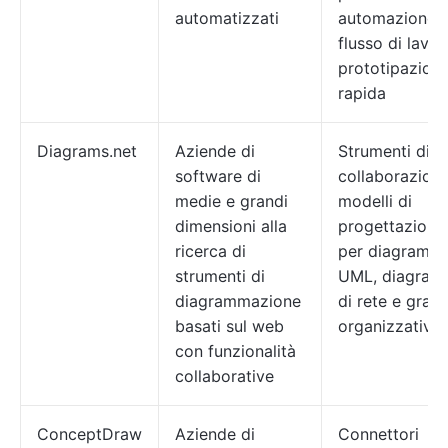
automatizzati
automazione d
flusso di lavor
prototipazion
rapida
Diagrams.net
Aziende di
Strumenti di
software di
collaborazione
medie e grandi
modelli di
dimensioni alla
progettazione
ricerca di
per diagrammi
strumenti di
UML, diagram
diagrammazione
di rete e grafic
basati sul web
organizzativi
con funzionalità
collaborative
ConceptDraw
Aziende di
Connettori