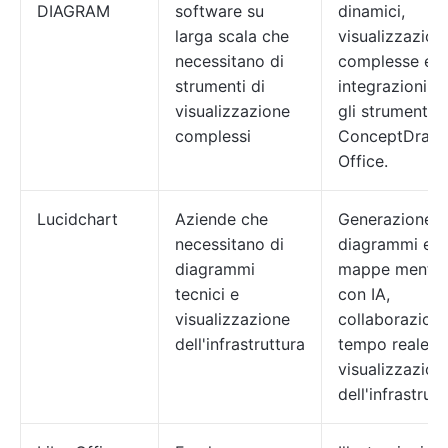
DIAGRAM
software su
dinamici,
larga scala che
visualizzazioni
necessitano di
complesse e
strumenti di
integrazioni c
visualizzazione
gli strumenti
complessi
ConceptDraw
Office.
Lucidchart
Aziende che
Generazione d
necessitano di
diagrammi e
diagrammi
mappe mental
tecnici e
con IA,
visualizzazione
collaborazioni
dell'infrastruttura
tempo reale e
visualizzazion
dell'infrastrutt