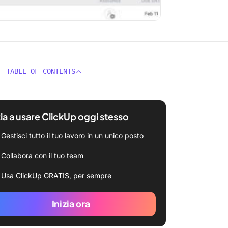
TABLE OF CONTENTS
zia a usare ClickUp oggi stesso
Gestisci tutto il tuo lavoro in un unico posto
Collabora con il tuo team
Usa ClickUp GRATIS, per sempre
Inizia ora