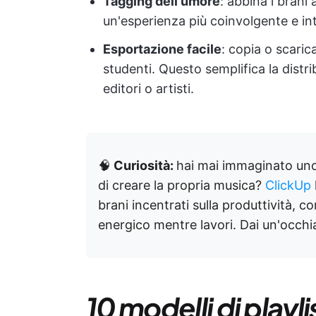
Tagging dell'umore
: abbina i brani 
un'esperienza più coinvolgente e int
Esportazione facile
: copia o scarica
studenti. Questo semplifica la distr
editori o artisti.
🧠
Curiosità:
hai mai immaginato un
di creare la propria musica?
ClickUp
brani incentrati sulla produttività, c
energico mentre lavori. Dai un'occhiat
10 modelli di playl