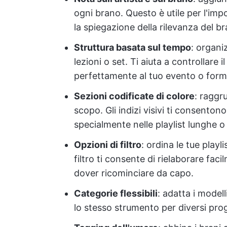
ogni brano. Questo è utile per l'impo
la spiegazione della rilevanza del b
Struttura basata sul tempo
: organi
lezioni o set. Ti aiuta a controllare i
perfettamente al tuo evento o form
Sezioni codificate di colore
: raggr
scopo. Gli indizi visivi ti consenton
specialmente nelle playlist lunghe 
Opzioni di filtro
: ordina le tue playl
filtro ti consente di rielaborare faci
dover ricominciare da capo.
Categorie flessibili
: adatta i modell
lo stesso strumento per diversi prog