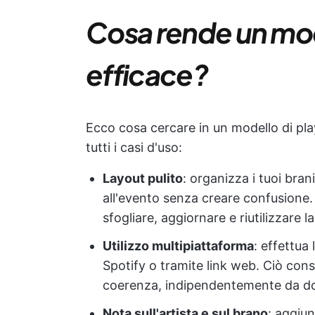
Cosa rende un mode
efficace?
Ecco cosa cercare in un modello di playl
tutti i casi d'uso:
Layout pulito
: organizza i tuoi bran
all'evento senza creare confusione. 
sfogliare, aggiornare e riutilizzare
Utilizzo multipiattaforma
: effettua
Spotify o tramite link web. Ciò con
coerenza, indipendentemente da dove
Nota sull'artista e sul brano
: aggiun