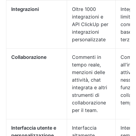
Integrazioni
Oltre 1000
Integr
integrazioni e
limita
API ClickUp per
connes
integrazioni
base a
personalizzate
terze p
Collaborazione
Commenti in
Comme
tempo reale,
all'int
menzioni delle
attivit
attività, chat
nessu
integrata e altri
funzion
strumenti di
collab
collaborazione
tempo 
per il team.
Interfaccia utente e
Interfaccia
Interf
personalizzazione
altamente
sempli