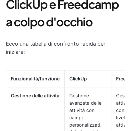
ClickUp e Freedcamp
a colpo d'occhio
Ecco una tabella di confronto rapida per
iniziare:
Funzionalità/funzione
ClickUp
Freed
Gestione delle attività
Gestione
Gestio
avanzata delle
attivit
attività con
con sot
campi
livelli 
personalizzati,
attivit