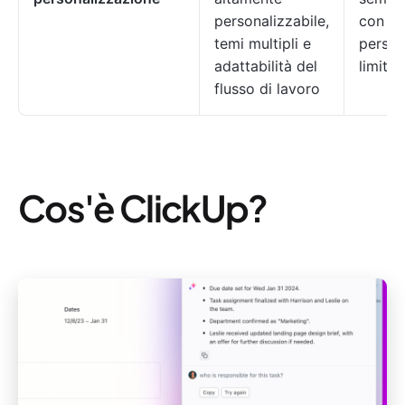
personalizzabile,
con op
temi multipli e
person
adattabilità del
limitat
flusso di lavoro
Cos'è ClickUp?