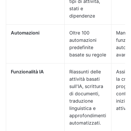
tipi di attività,
stati e
dipendenze
Automazioni
Oltre 100
Manca
automazioni
funzion
predefinite
autom
basate su regole
avanz
Funzionalità IA
Riassunti delle
Assist
attività basati
la cre
sull'IA, scrittura
progett
di documenti,
config
traduzione
inizial
linguistica e
attivit
approfondimenti
automatizzati.