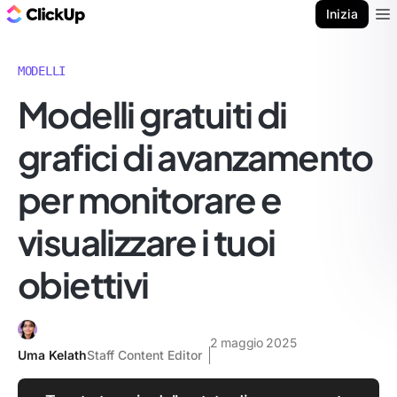
Blog di ClickUp
Inizia
Ope
MODELLI
Modelli gratuiti di
grafici di avanzamento
per monitorare e
visualizzare i tuoi
obiettivi
2 maggio 2025
Uma Kelath
Staff Content Editor