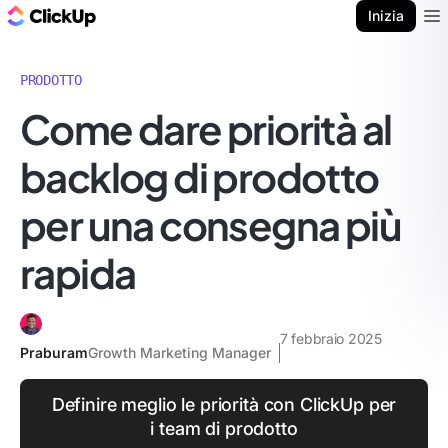
Blog di ClickUp
Inizia
Ope
PRODOTTO
Come dare priorità al
backlog di prodotto
per una consegna più
rapida
7 febbraio 2025
Praburam
Growth Marketing Manager
Definire meglio le priorità con ClickUp per
i team di prodotto