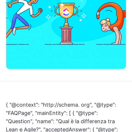
{ "@context": "http://schema. org", "@type":
"FAQPage", "mainEntity": [ { "@type":
"Question", "name": "Qual è la differenza tra
Lean e Agile?", "acceptedAnswer": { "@type":