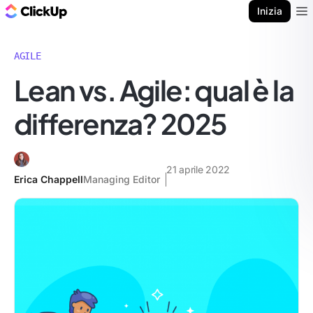
Blog di ClickUp
Inizia
Ope
AGILE
Lean vs. Agile: qual è la
differenza? 2025
21 aprile 2022
Erica Chappell
Managing Editor