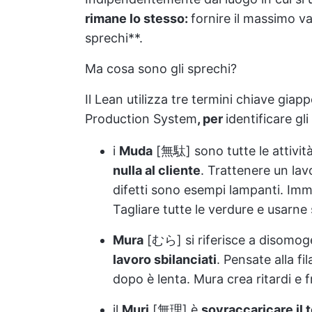
rimane lo stesso:
fornire il massimo v
sprechi**.
Ma cosa sono gli sprechi?
Il Lean utilizza tre termini chiave giap
Production System
, per
identificare gl
i
Muda
[無駄] sono tutte le attivit
nulla al cliente
. Trattenere un la
difetti sono esempi lampanti. Imm
Tagliare tutte le verdure e usarn
Mura
[むら] si riferisce a disomoge
lavoro sbilanciati
. Pensate alla f
dopo è lenta. Mura crea ritardi e f
il
Muri
[無理] è
sovraccaricare il 