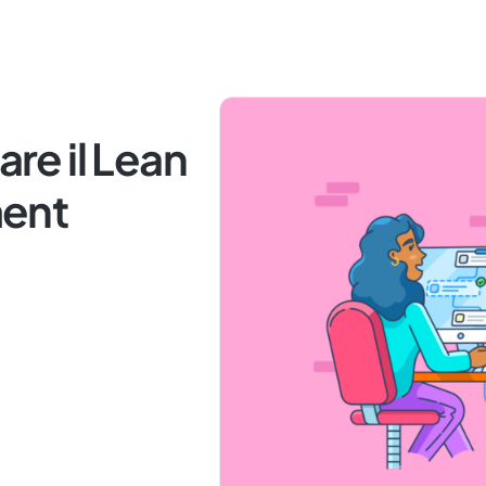
e il Lean
ent