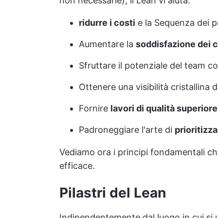
non necessarie), il Lean vi aiuta:
ridurre i costi
e la Sequenza dei p
Aumentare la
soddisfazione dei c
Sfruttare il potenziale del team c
Ottenere una visibilità cristallina 
Fornire
lavori di qualità superiore
Padroneggiare l'arte di
prioritizza
Vediamo ora i principi fondamentali c
efficace.
Pilastri del Lean
Indipendentemente dal luogo in cui si ut