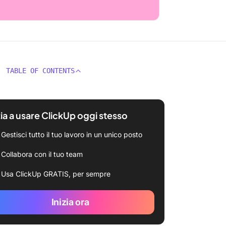
TABLE OF CONTENTS
zia a usare ClickUp oggi stesso
Gestisci tutto il tuo lavoro in un unico posto
Collabora con il tuo team
Usa ClickUp GRATIS, per sempre
Inizia ora