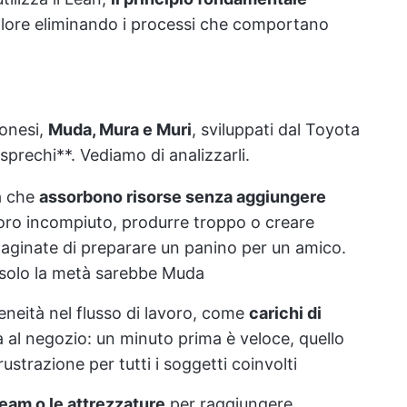
alore eliminando i processi che comportano
ponesi,
Muda, Mura e Muri
, sviluppati dal Toyota
i sprechi**. Vediamo di analizzarli.
à che
assorbono risorse senza aggiungere
voro incompiuto, produrre troppo o creare
aginate di preparare un panino per un amico.
e solo la metà sarebbe Muda
neità nel flusso di lavoro, come
carichi di
ila al negozio: un minuto prima è veloce, quello
rustrazione per tutti i soggetti coinvolti
team o le attrezzature
per raggiungere