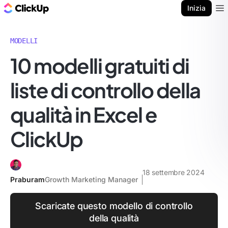
Blog di ClickUp
Inizia
Ope
MODELLI
10 modelli gratuiti di
liste di controllo della
qualità in Excel e
ClickUp
18 settembre 2024
Praburam
Growth Marketing Manager
Scaricate questo modello di controllo
della qualità