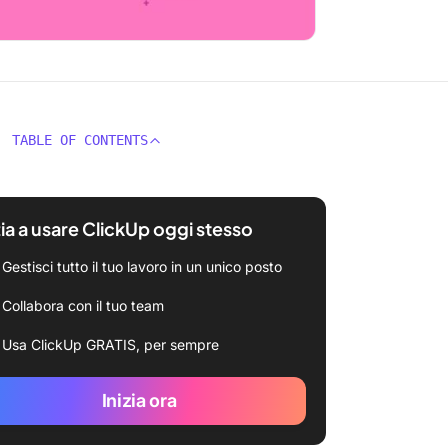
TABLE OF CONTENTS
zia a usare ClickUp oggi stesso
Gestisci tutto il tuo lavoro in un unico posto
Collabora con il tuo team
Usa ClickUp GRATIS, per sempre
Inizia ora