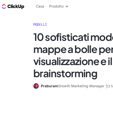
Blog di ClickUp
Casa
Prodotto
MODELLI
10 sofisticati mode
mappe a bolle per
visualizzazione e il
brainstorming
Praburam
Growth Marketing Manager
13 