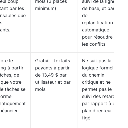
seul coup
mois (3 places
suivi de la ligne
tant par les
minimum)
de base, et pas
nsables que
de
es
replanification
eants.
automatique
pour résoudre
les conflits
bore le
Gratuit ; forfaits
Ne suit pas la
ing à partir
payants à partir
logique formelle
âches, de
de 13,49 $ par
du chemin
 que votre
utilisateur et par
critique et ne
 de tâches se
mois
permet pas le
forme
suivi des retards
matiquement
par rapport à un
héancier.
plan directeur
figé