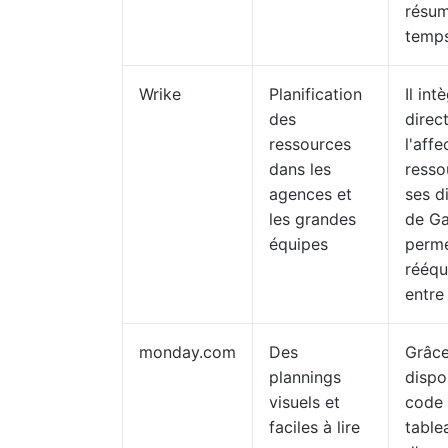
résum
temps
Wrike
Planification
Il int
des
direc
ressources
l'aff
dans les
resso
agences et
ses 
les grandes
de Ga
équipes
perme
rééqu
entre 
monday.com
Des
Grâce
plannings
dispo
visuels et
code 
faciles à lire
tablea