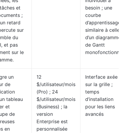
nées, les
individuel a
tâches et
besoin ; une
ocuments ;
courbe
 un retard
d’apprentissage
percute sur
similaire à celle
emble du
d’un diagramme
l, et pas
de Gantt
ment sur le
monofonctionnel
ramme.
ègre un
12
Interface axée
ur de
$/utilisateur/mois
sur la grille ;
ication
(Pro) ; 24
temps
un tableau
$/utilisateur/mois
d’installation
er et
(Business) ; la
pour les liens
upe de
version
avancés
reuses
Enterprise est
es en
personnalisée