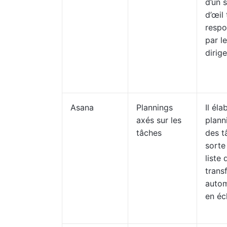
d’un 
d’œil 
respo
par l
dirig
Asana
Plannings
Il éla
axés sur les
plann
tâches
des t
sorte
liste
trans
auto
en éc