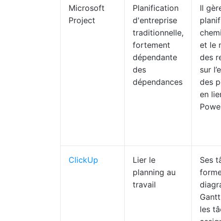
Microsoft
Planification
Il gèr
Project
d'entreprise
plani
traditionnelle,
chemi
fortement
et le
dépendante
des r
des
sur l
dépendances
des p
en li
Power
ClickUp
Lier le
Ses t
planning au
form
travail
diag
Gantt
les t