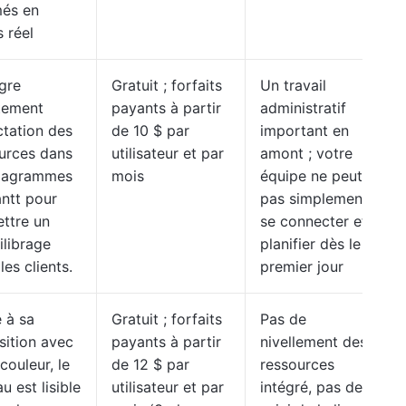
és en
 réel
ègre
Gratuit ; forfaits
Un travail
tement
payants à partir
administratif
ectation des
de 10 $ par
important en
urces dans
utilisateur et par
amont ; votre
diagrammes
mois
équipe ne peut
ntt pour
pas simplement
ttre un
se connecter et
ilibrage
planifier dès le
les clients.
premier jour
 à sa
Gratuit ; forfaits
Pas de
sition avec
payants à partir
nivellement des
couleur, le
de 12 $ par
ressources
u est lisible
utilisateur et par
intégré, pas de