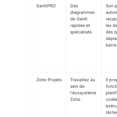
GanttPRO
Des
Son p
diagrammes
auto
de Gantt
recal
rapides et
les d
spécialisés
dès q
dépla
barre
Zoho Projets
Travaillez au
Il pr
sein de
fonct
l'écosystème
planif
Zoho
codée
exécu
tâche