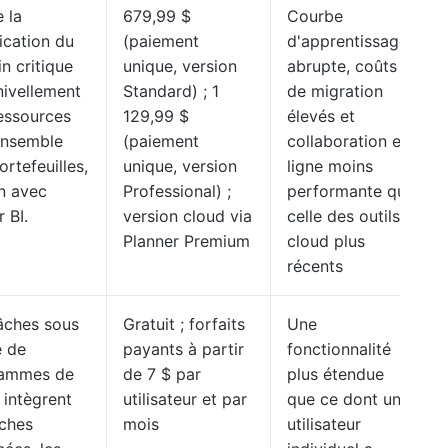
e la
679,99 $
Courbe
fication du
(paiement
d'apprentissage
n critique
unique, version
abrupte, coûts
 nivellement
Standard) ; 1
de migration
essources
129,99 $
élevés et
’ensemble
(paiement
collaboration en
ortefeuilles,
unique, version
ligne moins
en avec
Professional) ;
performante que
 BI.
version cloud via
celle des outils
Planner Premium
cloud plus
récents
âches sous
Gratuit ; forfaits
Une
e de
payants à partir
fonctionnalité
rammes de
de 7 $ par
plus étendue
 intègrent
utilisateur et par
que ce dont un
âches
mois
utilisateur