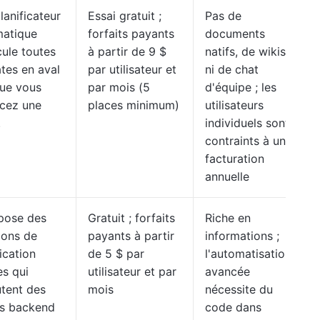
lanificateur
Essai gratuit ;
Pas de
matique
forfaits payants
documents
cule toutes
à partir de 9 $
natifs, de wikis
ates en aval
par utilisateur et
ni de chat
ue vous
par mois (5
d'équipe ; les
cez une
places minimum)
utilisateurs
.
individuels sont
contraints à une
facturation
annuelle
opose des
Gratuit ; forfaits
Riche en
ions de
payants à partir
informations ;
ication
de 5 $ par
l'automatisation
s qui
utilisateur et par
avancée
tent des
mois
nécessite du
s backend
code dans