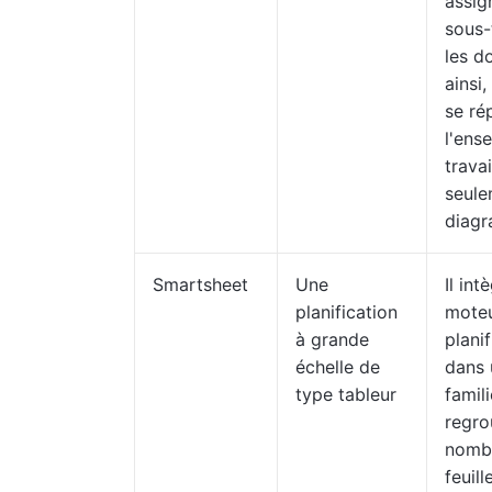
assig
sous-
les d
ainsi,
se ré
l'ens
travai
seule
diag
Smartsheet
Une
Il int
planification
mote
à grande
planif
échelle de
dans 
type tableur
famili
regro
nomb
feuill