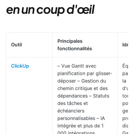
en un coup d'œil
Principales
Outil
Idéal
fonctionnalités
ClickUp
– Vue Gantt avec
Équi
planification par glisser-
parti
déposer – Gestion du
la re
chemin critique et des
d'une
dépendances – Statuts
tout
des tâches et
pour 
échéanciers
gest
personnalisables – IA
proje
intégrée et plus de 1
diag
000 intégrations
Gant