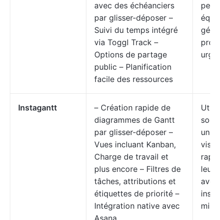
avec des échéanciers
petit
par glisser-déposer –
équi
Suivi du temps intégré
géra
via Toggl Track –
proje
Options de partage
urge
public – Planification
facile des ressources
Instagantt
– Création rapide de
Utili
diagrammes de Gantt
souh
par glisser-déposer –
une
Vues incluant Kanban,
visua
Charge de travail et
rapi
plus encore – Filtres de
leurs
tâches, attributions et
avec
étiquettes de priorité –
insta
Intégration native avec
mini
Asana