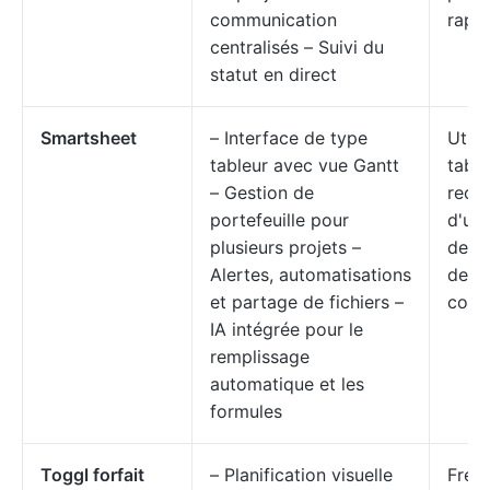
communication
rapp
centralisés – Suivi du
statut en direct
Smartsheet
– Interface de type
Utili
tableur avec vue Gantt
table
– Gestion de
rech
portefeuille pour
d'une
plusieurs projets –
de d
Alertes, automatisations
de G
et partage de fichiers –
colla
IA intégrée pour le
remplissage
automatique et les
formules
Toggl forfait
– Planification visuelle
Freel