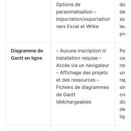
Options de
diag
personnalisation –
de G
Importation/exportation
soig
vers Excel et Wrike
leurs
prés
Diagramme de
– Aucune inscription ni
Pour
Gantt en ligne
installation requise –
ceux
Accès via un navigateur
rech
– Affichage des projets
un m
et des ressources –
rapid
Fichiers de diagrammes
simp
de Gantt
crée
téléchargeables
diag
de G
ligne