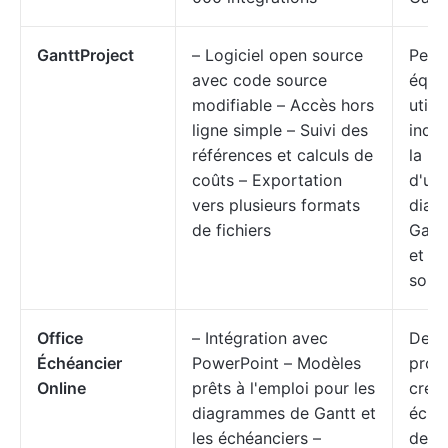
GanttProject
– Logiciel open source
Petit
avec code source
équi
modifiable – Accès hors
utili
ligne simple – Suivi des
indiv
références et calculs de
la re
coûts – Exportation
d'un 
vers plusieurs formats
diag
de fichiers
Gantt
et o
sour
Office
– Intégration avec
Des
Échéancier
PowerPoint – Modèles
prof
Online
prêts à l'emploi pour les
créa
diagrammes de Gantt et
éché
les échéanciers –
des