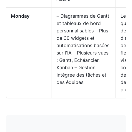
Monday
– Diagrammes de Gantt
Les 
et tableaux de bord
qui o
personnalisables – Plus
de
de 30 widgets et
diag
automatisations basées
de G
sur l'IA – Plusieurs vues
flexi
: Gantt, Échéancier,
visue
Kanban – Gestion
comp
intégrée des tâches et
de le
des équipes
de g
proje