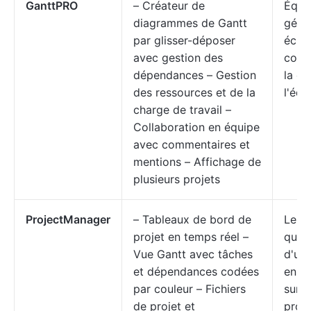
GanttPRO
– Créateur de
Équi
diagrammes de Gantt
géra
par glisser-déposer
éché
avec gestion des
comp
dépendances – Gestion
la ca
des ressources et de la
l'équ
charge de travail –
Collaboration en équipe
avec commentaires et
mentions – Affichage de
plusieurs projets
ProjectManager
– Tableaux de bord de
Les 
projet en temps réel –
qui o
Vue Gantt avec tâches
d'une
et dépendances codées
en t
par couleur – Fichiers
sur l
de projet et
proje