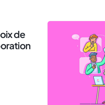
hoix de
boration