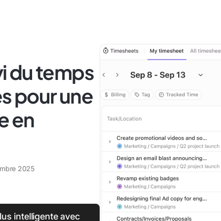
ivi du temps
es pour une
e en
embre 2025
us intelligente avec