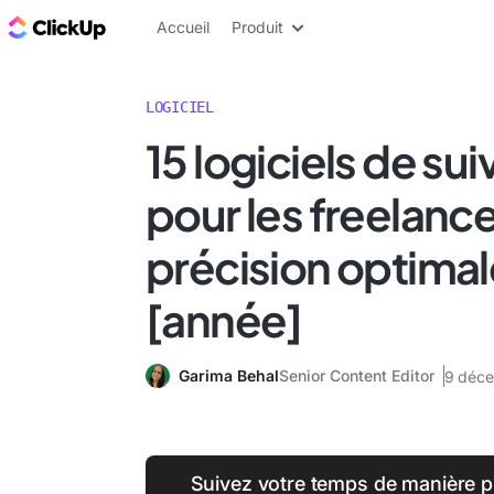
ClickUp Blog
Accueil
Produit
LOGICIEL
15 logiciels de su
pour les freelanc
précision optimal
[année]
Garima Behal
Senior Content Editor
9 déc
Suivez votre temps de manière pl