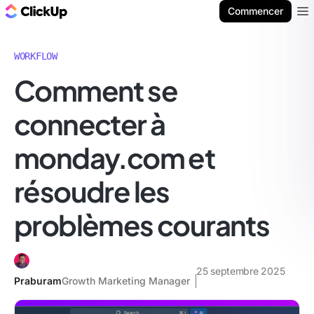
ClickUp Blog
Commencer
Ope
WORKFLOW
Comment se
connecter à
monday.com et
résoudre les
problèmes courants
25 septembre 2025
Praburam
Growth Marketing Manager