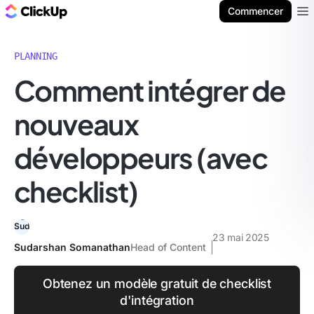
ClickUp Blog
Commencer
Ope
PLANNING
Comment intégrer de
nouveaux
développeurs (avec
checklist)
23 mai 2025
Sudarshan Somanathan
Head of Content
Obtenez un modèle gratuit de checklist
d'intégration