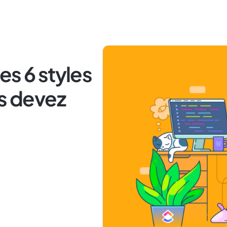
es 6 styles
us devez