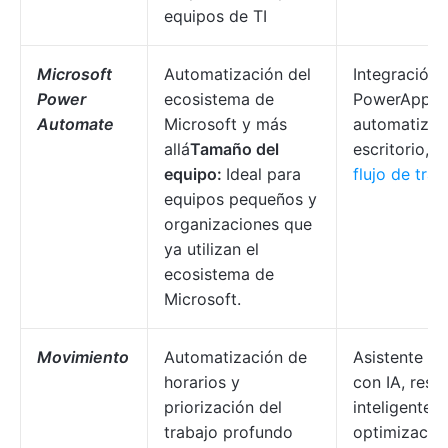
equipos de TI
Microsoft
Automatización del
Integración 
Power
ecosistema de
PowerApps,
Automate
Microsoft y más
automatizac
allá
Tamaño del
escritorio,
pl
equipo:
Ideal para
flujo de trab
equipos pequeños y
organizaciones que
ya utilizan el
ecosistema de
Microsoft.
Movimiento
Automatización de
Asistente de
horarios y
con IA, rese
priorización del
inteligente 
trabajo profundo
optimizació