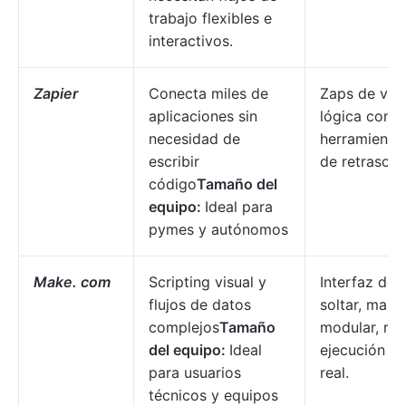
trabajo flexibles e
interactivos.
Zapier
Conecta miles de
Zaps de vari
aplicaciones sin
lógica condi
necesidad de
herramienta
escribir
de retraso/f
código
Tamaño del
equipo:
Ideal para
pymes y autónomos
Make. com
Scripting visual y
Interfaz de a
flujos de datos
soltar, map
complejos
Tamaño
modular, reg
del equipo:
Ideal
ejecución e
para usuarios
real.
técnicos y equipos