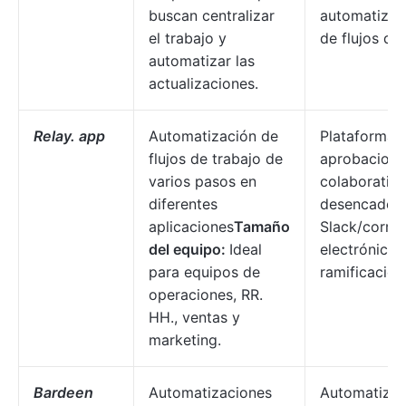
buscan centralizar
automatizaci
el trabajo y
de flujos de 
automatizar las
actualizaciones.
Relay. app
Automatización de
Plataforma s
flujos de trabajo de
aprobacione
varios pasos en
colaborativa
diferentes
desencaden
aplicaciones
Tamaño
Slack/corre
del equipo:
Ideal
electrónico,
para equipos de
ramificación 
operaciones, RR.
HH., ventas y
marketing.
Bardeen
Automatizaciones
Automatizac