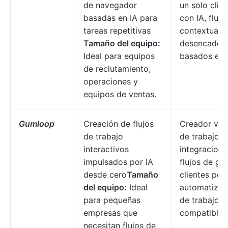
de navegador
un solo clic,
basadas en IA para
con IA, flujo
tareas repetitivas
contextuales
Tamaño del equipo:
desencaden
Ideal para equipos
basados en
de reclutamiento,
operaciones y
equipos de ventas.
Gumloop
Creación de flujos
Creador visu
de trabajo
de trabajo,
interactivos
integracione
impulsados por IA
flujos de ge
desde cero
Tamaño
clientes pot
del equipo:
Ideal
automatizaci
para pequeñas
de trabajo 
empresas que
compatibles 
necesitan flujos de