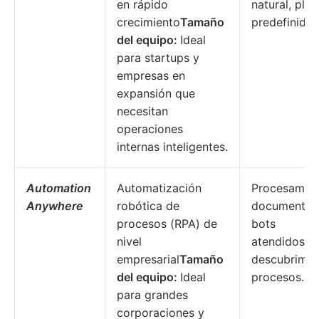
en rápido
natural, plan
crecimiento
Tamaño
predefinidas
del equipo:
Ideal
para startups y
empresas en
expansión que
necesitan
operaciones
internas inteligentes.
Automation
Automatización
Procesamien
Anywhere
robótica de
documentos 
procesos (RPA) de
bots
nivel
atendidos/d
empresarial
Tamaño
descubrimie
del equipo:
Ideal
procesos.
para grandes
corporaciones y