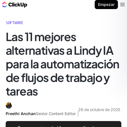
ClickUp Blog
Empezar
Ope
SOFTWARE
Las 11 mejores
alternativas a Lindy IA
para la automatización
de flujos de trabajo y
tareas
26 de octubre de 2025
Preethi Anchan
Senior Content Editor