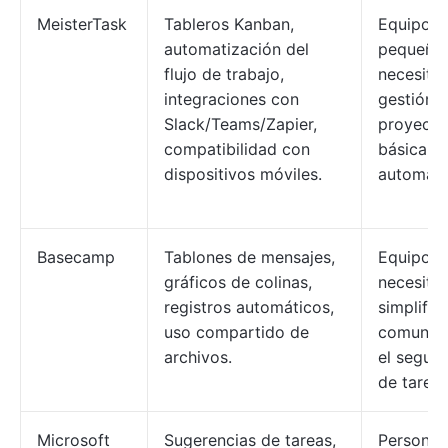
MeisterTask
Tableros Kanban,
Equipos
automatización del
pequeño
flujo de trabajo,
necesita
integraciones con
gestión 
Slack/Teams/Zapier,
proyecto
compatibilidad con
básica c
dispositivos móviles.
automati
Basecamp
Tablones de mensajes,
Equipos 
gráficos de colinas,
necesita
registros automáticos,
simplifica
uso compartido de
comunica
archivos.
el segui
de tareas
Microsoft
Sugerencias de tareas,
Personas