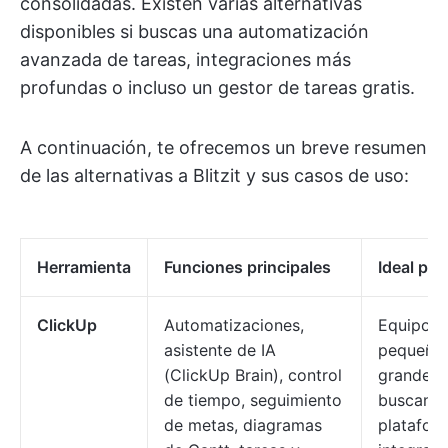
consolidadas. Existen varias alternativas
disponibles si buscas una automatización
avanzada de tareas, integraciones más
profundas o incluso un gestor de tareas gratis.
A continuación, te ofrecemos un breve resumen
de las alternativas a Blitzit y sus casos de uso:
Herramienta
Funciones principales
Ideal par
ClickUp
Automatizaciones,
Equipos
asistente de IA
pequeño
(ClickUp Brain), control
grandes 
de tiempo, seguimiento
buscan u
de metas, diagramas
platafor