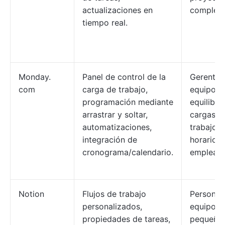
actualizaciones en
complejo
tiempo real.
Monday.
Panel de control de la
Gerentes
com
carga de trabajo,
equipos 
programación mediante
equilibra
arrastrar y soltar,
cargas d
automatizaciones,
trabajo y
integración de
horarios 
cronograma/calendario.
empleado
Notion
Flujos de trabajo
Personas
personalizados,
equipos
propiedades de tareas,
pequeño