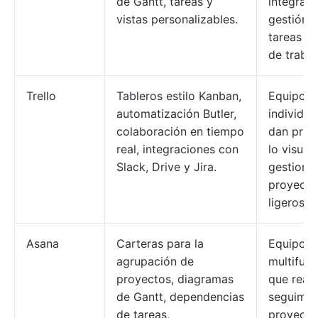
de Gantt, tareas y
integral 
vistas personalizables.
gestión 
tareas y 
de trabaj
Trello
Tableros estilo Kanban,
Equipos 
automatización Butler,
individu
colaboración en tiempo
dan prior
real, integraciones con
lo visual 
Slack, Drive y Jira.
gestiona
proyecto
ligeros.
Asana
Carteras para la
Equipos
agrupación de
multifunc
proyectos, diagramas
que reali
de Gantt, dependencias
seguimie
de tareas,
proyecto