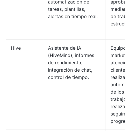
automatización de
aprobaci
tareas, plantillas,
mediante 
alertas en tiempo real.
de traba
estructu
Hive
Asistente de IA
Equipos 
(HiveMind), informes
marketin
de rendimiento,
atención 
integración de chat,
cliente q
control de tiempo.
realizan l
automati
de los fl
trabajo y
realizan e
seguimie
progreso