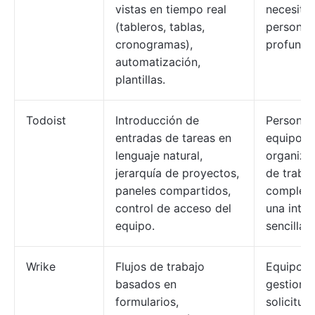
vistas en tiempo real
necesita
(tableros, tablas,
personal
cronogramas),
profunda
automatización,
plantillas.
Todoist
Introducción de
Personas
entradas de tareas en
equipos 
lenguaje natural,
organizan
jerarquía de proyectos,
de traba
paneles compartidos,
complejo
control de acceso del
una inter
equipo.
sencilla.
Wrike
Flujos de trabajo
Equipos 
basados en
gestiona
formularios,
solicitud