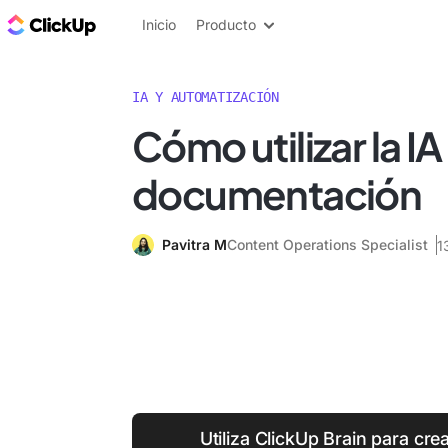
ClickUp Blog
Inicio
Producto
IA Y AUTOMATIZACIÓN
Cómo utilizar la IA
documentación
Pavitra M
Content Operations Specialist
1
Utiliza ClickUp Brain para cre