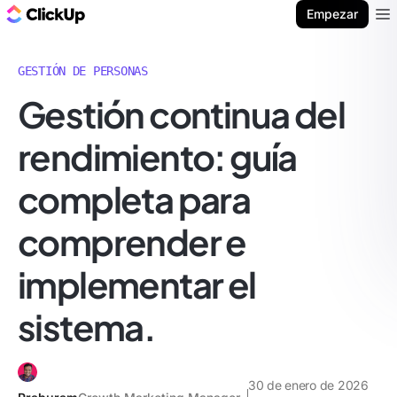
ClickUp Blog
Empezar
Ope
GESTIÓN DE PERSONAS
Gestión continua del
rendimiento: guía
completa para
comprender e
implementar el
sistema.
30 de enero de 2026