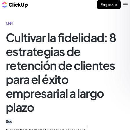
ClickUp Blog
Empezar
Ope
CRM
Cultivar la fidelidad: 8
estrategias de
retención de clientes
para el éxito
empresarial a largo
plazo