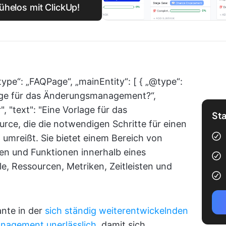
helos mit ClickUp!
type“: „FAQPage“, „mainEntity“: [ { „@type“:
rlage für das Änderungsmanagement?“,
 "text": "Eine Vorlage für das
Sta
ce, die die notwendigen Schritte für einen
umreißt. Sie bietet einem Bereich von
n und Funktionen innerhalb eines
e, Ressourcen, Metriken, Zeitleisten und
ante in der
sich ständig weiterentwickelnden
nagement unerlässlich
, damit sich