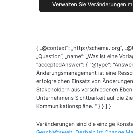
Verwalten Sie Veränderungen mü
{ „@context“: „http://schema. org“, „@
„Question“, „name“: „Was ist eine Vo
"acceptedAnswer": { "@type": "Answer",
Änderungsmanagement ist eine Ressour
erfolgreichen Einsatz von Änderungen 
Stakeholdern aus verschiedenen Ebene
Unternehmens Sichtbarkeit auf die Ziel
Kommunikationspläne. " } } ] }
Veränderungen sind die einzige Konst
Geschäftswelt
.
Deshalb ist Change Ma