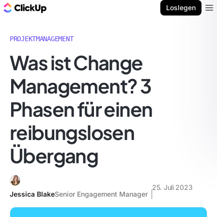
ClickUp Blog
Loslegen
Ope
PROJEKTMANAGEMENT
Was ist Change
Management? 3
Phasen für einen
reibungslosen
Übergang
25. Juli 2023
Jessica Blake
Senior Engagement Manager