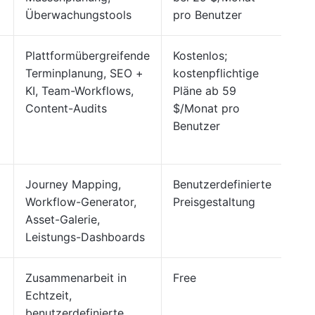
Überwachungstools
pro Benutzer
Plattformübergreifende
Kostenlos;
G2:
Terminplanung, SEO +
kostenpflichtige
Cap
KI, Team-Workflows,
Pläne ab 59
4,7
Content-Audits
$/Monat pro
Benutzer
Journey Mapping,
Benutzerdefinierte
G2:
Workflow-Generator,
Preisgestaltung
Asset-Galerie,
Leistungs-Dashboards
Zusammenarbeit in
Free
G2:
Echtzeit,
Cap
benutzerdefinierte
4,7