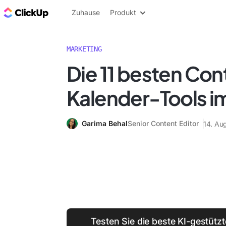
ClickUp Blog
Zuhause
Produkt
MARKETING
Die 11 besten Con
Kalender-Tools i
Garima Behal
Senior Content Editor
14. Au
Testen Sie die beste KI-gestütz