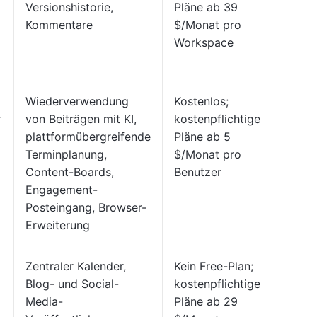
Versionshistorie,
Pläne ab 39
4,5
Kommentare
$/Monat pro
Workspace
Wiederverwendung
Kostenlos;
G2:
r
von Beiträgen mit KI,
kostenpflichtige
Cap
plattformübergreifende
Pläne ab 5
4,5
Terminplanung,
$/Monat pro
Content-Boards,
Benutzer
Engagement-
Posteingang, Browser-
Erweiterung
Zentraler Kalender,
Kein Free-Plan;
G2:
Blog- und Social-
kostenpflichtige
Cap
Media-
Pläne ab 29
4,7