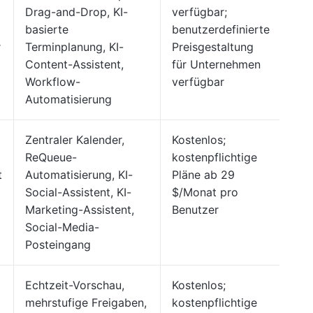
Drag-and-Drop, KI-
verfügbar;
Cap
basierte
benutzerdefinierte
4,6
r
Terminplanung, KI-
Preisgestaltung
Content-Assistent,
für Unternehmen
Workflow-
verfügbar
Automatisierung
Zentraler Kalender,
Kostenlos;
G2:
ReQueue-
kostenpflichtige
Cap
t
Automatisierung, KI-
Pläne ab 29
4,4
Social-Assistent, KI-
$/Monat pro
Marketing-Assistent,
Benutzer
Social-Media-
Posteingang
Echtzeit-Vorschau,
Kostenlos;
G2:
mehrstufige Freigaben,
kostenpflichtige
Cap