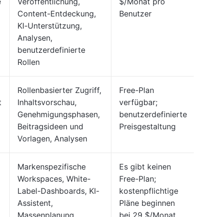
e
Veröffentlichung,
$/Monat pro
Content-Entdeckung,
Benutzer
KI-Unterstützung,
Analysen,
benutzerdefinierte
Rollen
Rollenbasierter Zugriff,
Free-Plan
G2:
t
Inhaltsvorschau,
verfügbar;
Cap
Genehmigungsphasen,
benutzerdefinierte
4,6
Beitragsideen und
Preisgestaltung
Vorlagen, Analysen
Markenspezifische
Es gibt keinen
G2:
Workspaces, White-
Free-Plan;
Cap
Label-Dashboards, KI-
kostenpflichtige
4,6
Assistent,
Pläne beginnen
Massenplanung,
bei 29 $/Monat