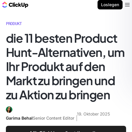
ClickUp Blog
Loslegen
Ope
PRODUKT
die 11 besten Product
Hunt-Alternativen, um
Ihr Produkt auf den
Markt zu bringen und
zu Aktion zu bringen
19. Oktober 2025
Garima Behal
Senior Content Editor