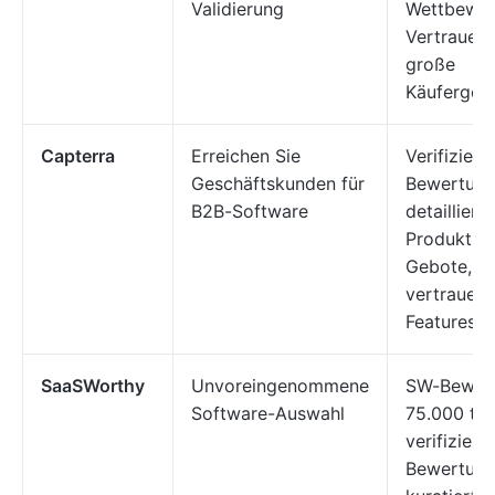
Validierung
Wettbewer
Vertrauens
große
Käufergem
Capterra
Erreichen Sie
Verifiziert
Geschäftskunden für
Bewertung
B2B-Software
detaillierte
Produktsei
Gebote,
vertrauen
Features
SaaSWorthy
Unvoreingenommene
SW-Bewert
Software-Auswahl
75.000 too
verifiziert
Bewertung