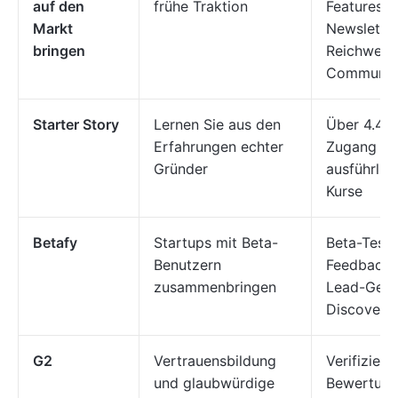
auf den
frühe Traktion
Features, 
Markt
Newslette
bringen
Reichweite
Communit
Starter Story
Lernen Sie aus den
Über 4.400
Erfahrungen echter
Zugang zu
Gründer
ausführlich
Kurse
Betafy
Startups mit Beta-
Beta-Teste
Benutzern
Feedback-
zusammenbringen
Lead-Gene
Discovery-
G2
Vertrauensbildung
Verifiziert
und glaubwürdige
Bewertung