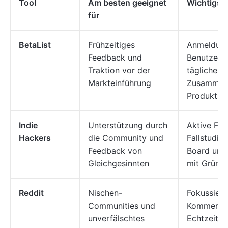
Tool
Am besten geeignet
Wichtigste
für
BetaList
Frühzeitiges
Anmeldung
Feedback und
Benutzer, 
Traktion vor der
tägliche
Markteinführung
Zusammen
Produktsei
Indie
Unterstützung durch
Aktive For
Hackers
die Community und
Fallstudien
Feedback von
Board und 
Gleichgesinnten
mit Gründ
Reddit
Nischen-
Fokussiert
Communities und
Kommentar
unverfälschtes
Echtzeit, S