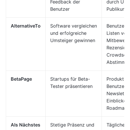
Feedback der
durch Upvo
Benutzer
Publikum
AlternativeTo
Software vergleichen
Benutzerb
und erfolgreiche
Listen von
Umsteiger gewinnen
Mitbewerb
Rezension
Crowdsour
Abstimmu
BetaPage
Startups für Beta-
Produktlis
Tester präsentieren
Benutzer-
Newsletter
Einblicke i
Roadmap
Als Nächstes
Stetige Präsenz und
Tägliche S