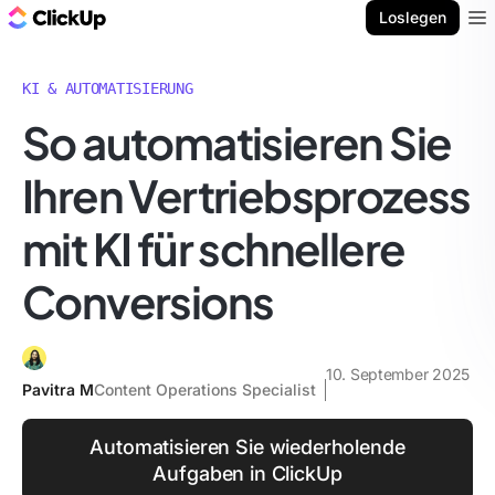
ClickUp Blog
Loslegen
Ope
KI & AUTOMATISIERUNG
So automatisieren Sie
Ihren Vertriebsprozess
mit KI für schnellere
Conversions
10. September 2025
Pavitra M
Content Operations Specialist
Automatisieren Sie wiederholende
Aufgaben in ClickUp