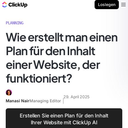
ClickUp Blog
Loslegen
Ope
PLANNING
Wie erstellt man einen
Plan für den Inhalt
einer Website, der
funktioniert?
29. April 2025
Manasi Nair
Managing Editor
Erstellen Sie einen Plan für den Inhalt
Ihrer Website mit ClickUp AI