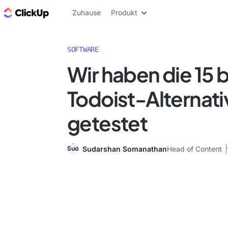
ClickUp Blog
Zuhause
Produkt
SOFTWARE
Wir haben die 15 
Todoist-Alternat
getestet
Sudarshan Somanathan
Head of Content