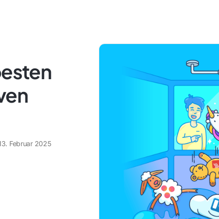
besten
iven
13. Februar 2025