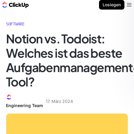
ClickUp Blog
Loslegen
Ope
SOFTWARE
Notion vs. Todoist:
Welches ist das beste
Aufgabenmanagement
Tool?
17. März 2024
Engineering Team