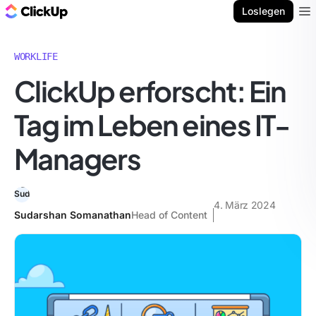
ClickUp Blog
Loslegen
Ope
WORKLIFE
ClickUp erforscht: Ein
Tag im Leben eines IT-
Managers
4. März 2024
Sudarshan Somanathan
Head of Content