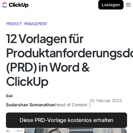
ClickUp Blog
Loslegen
Ope
PRODUCT MANAGEMENT
12 Vorlagen für
Produktanforderungs
(PRD) in Word &
ClickUp
10. Februar 2025
Sudarshan Somanathan
Head of Content
Diese PRD-Vorlage kostenlos erhalten