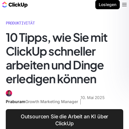
ClickUp Blog
Loslegen
Ope
PRODUKTIVITÄT
10 Tipps, wie Sie mit
ClickUp schneller
arbeiten und Dinge
erledigen können
10. Mai 2025
Praburam
Growth Marketing Manager
Outsourcen Sie die Arbeit an KI über
ClickUp