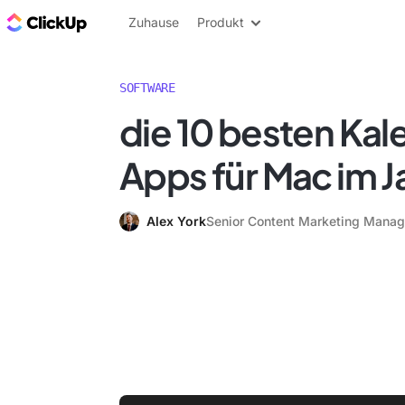
ClickUp Blog
Zuhause
Produkt
SOFTWARE
die 10 besten Kal
Apps für Mac im J
Alex York
Senior Content Marketing Manag