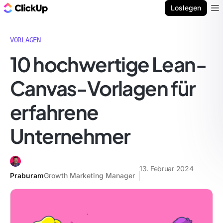
ClickUp Blog
Loslegen
Ope
VORLAGEN
10 hochwertige Lean-
Canvas-Vorlagen für
erfahrene
Unternehmer
13. Februar 2024
Praburam
Growth Marketing Manager