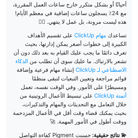
أحيانًا أو بشكل متكرر خارج ساعات العمل المقررة،
مع 24٪ يسجلون ساعات إضافية في معظم الأيام!
هذه ليست مرونة، بل عمل لا ينتهي. 😵‍💫
تساعدك
مهام ClickUp
على تقسيم الأهداف
الكبيرة إلى خطوات أصغر يمكن إدارتها، بحيث
تعرف دائمًا ما يجب عليك القيام به بعد ذلك دون أن
تشعر بالارتباك. ما عليك سوى أن تطلب من
الذكاء
الاصطناعي لـ ClickUp
إنشاء مهام فرعية وإضافة
قوائم مراجعة وتعيين التبعيات لتبقى منظمًا
ومسيطرًا على الأمور. وفي الوقت نفسه، تعمل
أتمتة ClickUp
على تبسيط الأعمال الروتينية من
خلال التعامل مع التحديثات والمهام والتذكيرات،
بحيث يمكنك قضاء وقت أقل في الأعمال المزدحمة
ووقت أطول في الأمور المهمة. 🚀
💫 نتائج حقيقية:
حسنت Pigment كفاءة التواصل