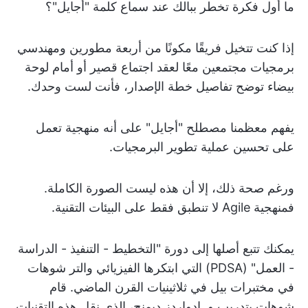
ما أول فكرة تخطر ببالك عند سماع كلمة "أجايل"؟
إذا كنت تتخيل فريقًا مكونًا من أربعة مطورين ومهندسي
برمجيات مجتمعين معًا لعقد اجتماع قصير أو أمام لوحة
بيضاء توضح تفاصيل خطة الإصدار، فأنت لست وحدك.
يفهم معظمنا مصطلح "أجايل" على أنه منهجية تعمل
على تحسين عملية تطوير البرمجيات.
ورغم صحة ذلك، إلا أن هذه ليست الصورة الكاملة.
فمنهجية Agile لا تنطبق فقط على البيئات التقنية.
يمكنك تتبع أصلها إلى دورة "التخطيط - التنفيذ - الدراسة
- العمل" (PDSA) التي ابتكرها الفيزيائي والتر شوهات
في مختبرات بيل في ثلاثينيات القرن الماضي. قام
شوهات بتدريب و. إدواردز ديمنج، الذي نقل هذه التقنيات