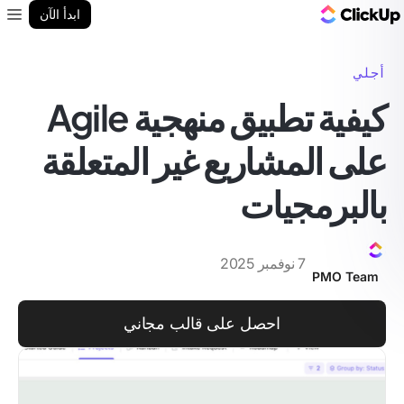
مدونة ClickUp
ابدأ الآن
enu
أجلي
كيفية تطبيق منهجية Agile
على المشاريع غير المتعلقة
بالبرمجيات
7 نوفمبر 2025
PMO Team
احصل على قالب مجاني