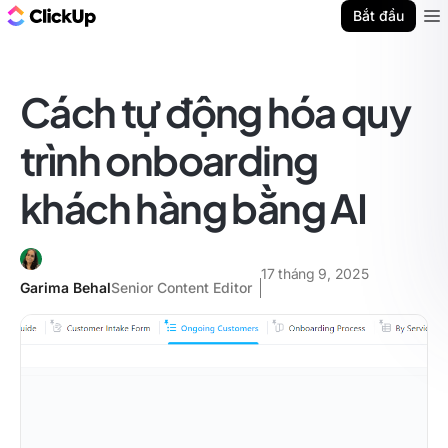
ClickUp Blog
Bắt đầu
Ope
Cách tự động hóa quy
trình onboarding
khách hàng bằng AI
17 tháng 9, 2025
Garima Behal
Senior Content Editor