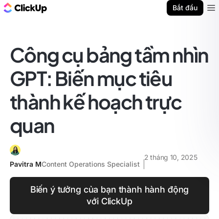
ClickUp Blog
Bắt đầu
Ope
Công cụ bảng tầm nhìn
GPT: Biến mục tiêu
thành kế hoạch trực
quan
2 tháng 10, 2025
Pavitra M
Content Operations Specialist
Biến ý tưởng của bạn thành hành động
với ClickUp