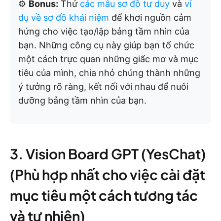
⚙️
Bonus:
Thử
các mẫu sơ đồ tư duy
và
ví
dụ về sơ đồ khái niệm
để khơi nguồn cảm
hứng cho việc tạo/lập bảng tầm nhìn của
bạn. Những công cụ này giúp bạn tổ chức
một cách trực quan những giấc mơ và mục
tiêu của mình, chia nhỏ chúng thành những
ý tưởng rõ ràng, kết nối với nhau để nuôi
dưỡng bảng tầm nhìn của bạn.
3. Vision Board GPT (YesChat)
(Phù hợp nhất cho việc cài đặt
mục tiêu một cách tương tác
và tự nhiên)