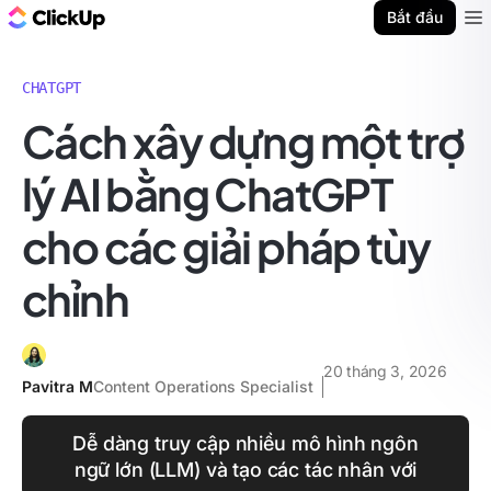
ClickUp Blog
Bắt đầu
Ope
CHATGPT
Cách xây dựng một trợ
lý AI bằng ChatGPT
cho các giải pháp tùy
chỉnh
20 tháng 3, 2026
Pavitra M
Content Operations Specialist
Dễ dàng truy cập nhiều mô hình ngôn
ngữ lớn (LLM) và tạo các tác nhân với