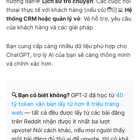
hướng dẫn💬
Lịch sử trò chuyện
: Các cuộc hội
thoại thực tế với khách hàng (nếu có)🧑🏻‍💻
Hệ
thống CRM hoặc quản lý vé
: Vé hỗ trợ, yêu cầu
của khách hàng và các giải pháp
Bạn cung cấp càng nhiều dữ liệu phù hợp cho
ChatGPT, trợ lý AI của bạn sẽ càng thông minh
và chính xác hơn.
🔍 Bạn có biết không?
GPT-2 đã học từ
40
tỷ token văn bản lấy từ hơn 8 triệu trang
web
— tất cả đều được lấy từ các bài đăng
trên Reddit nhận được ít nhất ba lượt
upvote! Nói cách khác, nếu mọi người thấy
một bài đăng đủ thú vị để upvote, thì có khả