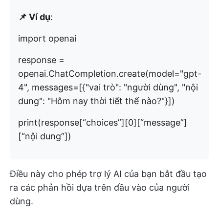
📌 Ví dụ
:
import openai
response =
openai.ChatCompletion.create(model="gpt-
4", messages=[{"vai trò": "người dùng", "nội
dung": "Hôm nay thời tiết thế nào?"}])
print(response[“choices”][0][“message”]
[“nội dung”])
Điều này cho phép trợ lý AI của bạn bắt đầu tạo
ra các phản hồi dựa trên đầu vào của người
dùng.