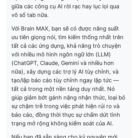
giữa các công cụ AI rời rạc hay lục lọi qua
vô số tab nữa.
Với Brain MAX, bạn sẽ có được năng suất
ưu tiên giọng nói, tìm kiếm thống nhất trên
tất cả các ứng dụng, khả năng trò chuyện
với nhiều mô hình ngôn ngữ lớn (LLM)
(ChatGPT, Claude, Gemini và nhiều hơn
nữa), xây dựng các trợ lý AI tùy chỉnh, và
tạo/lập báo cáo tùy chỉnh ngay lập tức —
tất cả trong một nền tảng duy nhất. Nó
giúp giảm bớt gánh nặng nhận thức, loại bỏ
sự chậm trễ trong việc phát hiện rủi ro và
báo cáo, đồng thời thực sự chấm dứt tình
trạng mở rộng không kiểm soát của AI.
Nếu bạn đã sẵn sàng cho kỷ nguyên mới